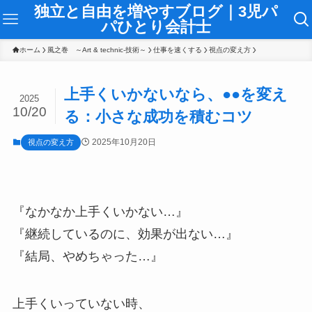
独立と自由を増やすブログ｜3児パ
パひとり会計士
ホーム
風之巻 ～Art & technic-技術～
仕事を速くする
視点の変え方
上手くいかないなら、●●を変え
2025
10/20
る：小さな成功を積むコツ
2025年10月20日
視点の変え方
『なかなか上手くいかない…』
『継続しているのに、効果が出ない…』
『結局、やめちゃった…』
上手くいっていない時、