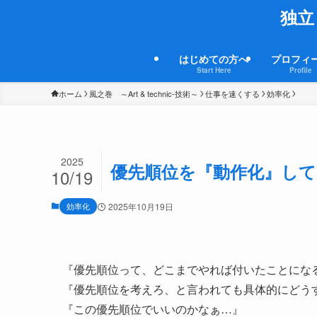
独立
はじめての方へ
プロフィ
Start Here
Profile
ホーム
風之巻 ～Art & technic-技術～
仕事を速くする
効率化
2025
優先順位を『動作化』し
10/19
効率化
2025年10月19日
『優先順位って、どこまでやれば付いたことにな
『優先順位を考えろ、と言われても具体的にどう
『この優先順位でいいのかなぁ…』