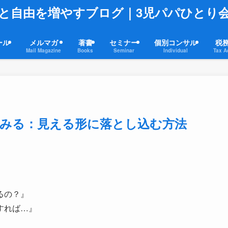
と自由を増やすブログ｜3児パパひとり
ール
メルマガ
著書
セミナー
個別コンサル
税
Mail Magazine
Books
Seminar
Individual
Tax A
てみる：見える形に落とし込む方法
るの？』
すれば…』