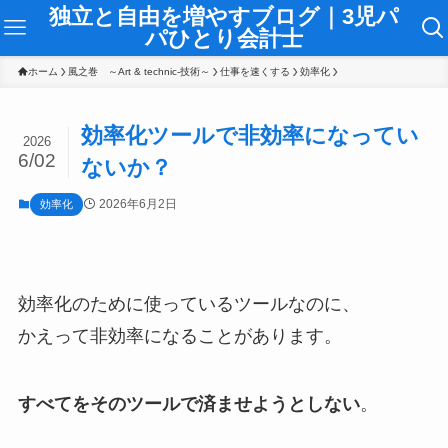
独立と自由を増やすブログ｜3児パ
パひとり会計士
ホーム
風之巻 ～Art & technic-技術～
仕事を速くする
効率化
効率化ツールで非効率になってい
2026
6/02
ないか？
2026年6月2日
効率化
効率化のために使っているツールなのに、
かえって非効率になることがあります。
すべてをそのツールで済ませようとしない
。