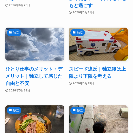
もと過ごす
2026年6月25日
2026年5月31日
独立
独立
ひとり仕事のメリット・デ
スピード違反｜独立後は上
メリット｜独立して感じた
限より下限を考える
自由と不安
2026年5月19日
2026年5月28日
独立
独立