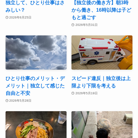
独立して、ひとり仕事はさ
【独立後の働き方】朝3時
みしい？
から働き、16時以降は子ど
もと過ごす
2026年6月25日
2026年5月31日
ひとり仕事のメリット・デ
スピード違反｜独立後は上
メリット｜独立して感じた
限より下限を考える
自由と不安
2026年5月19日
2026年5月28日