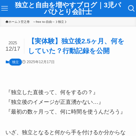
独立と自由を増やすブログ｜3児パ
パひとり会計士
ホーム
空之巻 ～free to-自由～
独立
【実体験】独立後2.5ヶ月、何を
2025
12/17
していた？行動記録を公開
2025年12月17日
独立
『独立した直後って、何をするの？』
『独立後のイメージが正直湧かない…』
『最初の数ヶ月って、何に時間を使うんだろう』
いざ、独立となると何から手を付けるか分からな