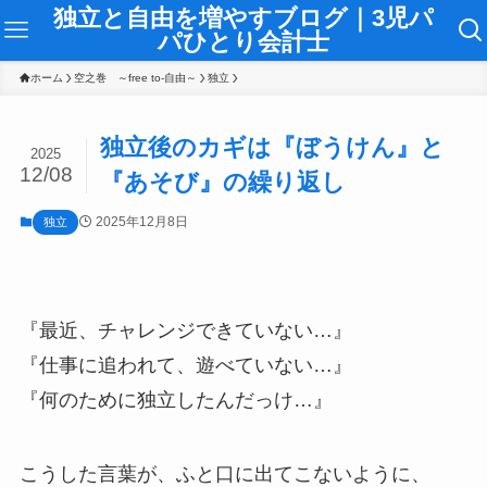
独立と自由を増やすブログ｜3児パ
パひとり会計士
ホーム
空之巻 ～free to-自由～
独立
独立後のカギは『ぼうけん』と
2025
12/08
『あそび』の繰り返し
2025年12月8日
独立
『最近、チャレンジできていない…』
『仕事に追われて、遊べていない…』
『何のために独立したんだっけ…』
こうした言葉が、ふと口に出てこないように、