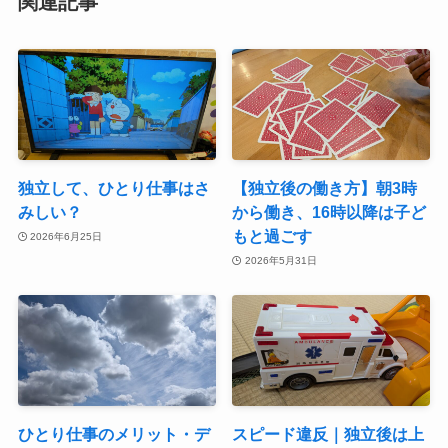
関連記事
独立して、ひとり仕事はさ
【独立後の働き方】朝3時
みしい？
から働き、16時以降は子ど
もと過ごす
2026年6月25日
2026年5月31日
ひとり仕事のメリット・デ
スピード違反｜独立後は上