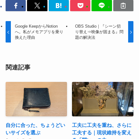
Google KeepからNotion
OBS Studio｜『シーン切
へ。私がメモアプリを乗り
り替え⇒映像が固まる』問
換えた理由
題の解決法
関連記事
自分に合った、ちょうどい
工夫に工夫を重ね、さらに
いサイズを選ぶ
工夫する｜現状維持を変え