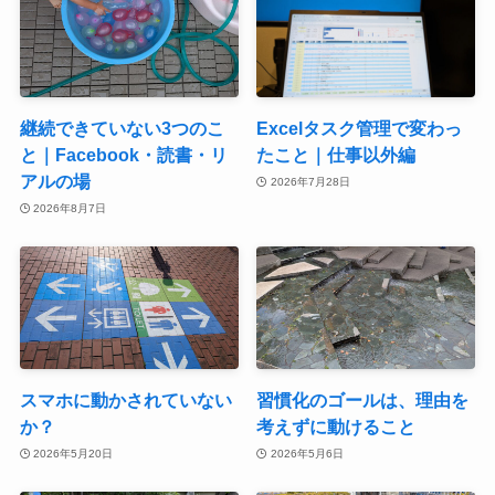
継続できていない3つのこ
Excelタスク管理で変わっ
と｜Facebook・読書・リ
たこと｜仕事以外編
アルの場
2026年7月28日
2026年8月7日
スマホに動かされていない
習慣化のゴールは、理由を
か？
考えずに動けること
2026年5月20日
2026年5月6日