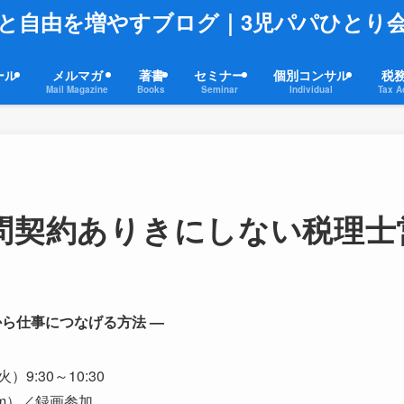
と自由を増やすブログ｜3児パパひとり
ール
メルマガ
著書
セミナー
個別コンサル
税
Mail Magazine
Books
Seminar
Individual
Tax A
顧問契約ありきにしない税理士
から仕事につなげる方法 —
9:30～10:30
m）／録画参加