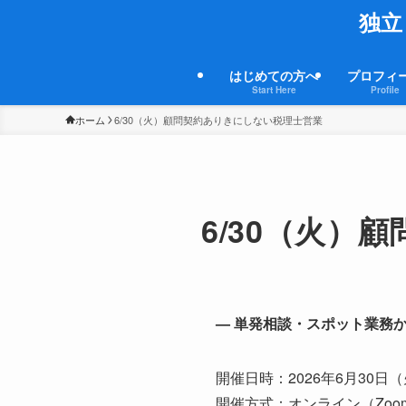
独立
はじめての方へ
プロフィ
Start Here
Profile
ホーム
6/30（火）顧問契約ありきにしない税理士営業
6/30（火）
— 単発相談・スポット業務
開催日時：2026年6月30日（火）
開催方式：オンライン（Zoo