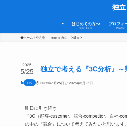
独立
はじめての方へ
プロフィ
Start Here
Profile
ホーム
空之巻 ～free to-自由～
独立
2025
独立で考える『3C分析』～
5/25
独立
2025年5月25日
2025年5月26日
昨日に引き続き
『3C（顧客-customer、競合-competitor、自社-co
の中の『競合』について考えてみたいと思います