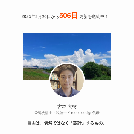
506日
2025年3月20日から
更新を継続中！
宮本 大樹
公認会計士・税理士／free to design代表
自由は、偶然ではなく「設計」するもの。