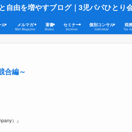
と自由を増やすブログ｜3児パパひとり
ール
メルマガ
著書
セミナー
個別コンサル
税
Mail Magazine
Books
Seminar
Individual
Tax A
競合編～
mpany）』
。