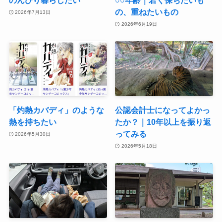
のんびり暮らしたい
○○年齢｜若く保ちたいも
の、重ねたいもの
2026年7月13日
2026年6月19日
「灼熱カバディ」のような
公認会計士になってよかっ
熱を持ちたい
たか？｜10年以上を振り返
ってみる
2026年5月30日
2026年5月18日