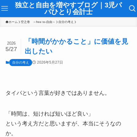
独立と自由を増やすブログ｜3児パ
パひとり会計士
ホーム
空之巻 ～free to-自由～
自分の考え
「時間がかかること」に価値を見
2026
5/27
出したい
2026年5月27日
自分の考え
タイパという言葉が好きではありません。
「時間は、短ければ短いほど良い」
という考え方だと思いますが、本当にそうなの
か。