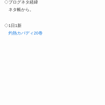
◇ブログネタ経緯
ネタ帳から。
◇1日1新
灼熱カバディ20巻