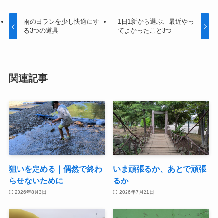
雨の日ランを少し快適にす
1日1新から選ぶ、最近やっ
る3つの道具
てよかったこと3つ
関連記事
狙いを定める｜偶然で終わ
いま頑張るか、あとで頑張
らせないために
るか
2026年8月3日
2026年7月21日