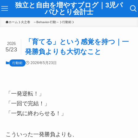
独立と自由を増やすブログ｜3児パ
パひとり会計士
ホーム
火之巻 ～Behavior-行動～
行動術
「育てる」という感覚を持つ｜一
2026
5/23
発勝負よりも大切なこと
2026年5月23日
行動術
「一発逆転！」
「一回で完結！」
「一気に終わらせる！」
こういった一発勝負よりも、