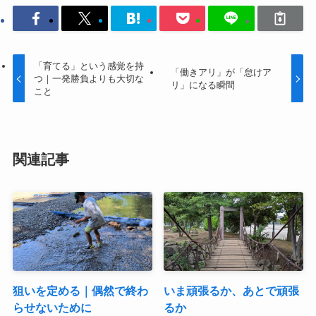
「育てる」という感覚を持
「働きアリ」が「怠けア
つ｜一発勝負よりも大切な
リ」になる瞬間
こと
関連記事
狙いを定める｜偶然で終わ
いま頑張るか、あとで頑張
らせないために
るか