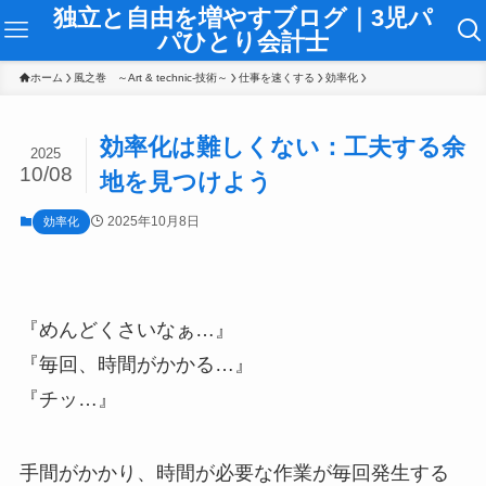
独立と自由を増やすブログ｜3児パ
パひとり会計士
ホーム
風之巻 ～Art & technic-技術～
仕事を速くする
効率化
効率化は難しくない：工夫する余
2025
10/08
地を見つけよう
2025年10月8日
効率化
『めんどくさいなぁ…』
『毎回、時間がかかる…』
『チッ…』
手間がかかり、時間が必要な作業が毎回発生する