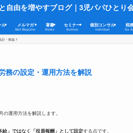
と自由を増やすブログ｜3児パパひとり
ール
メルマガ
著書
セミナー
個別コンサル
税
Mail Magazine
Books
Seminar
Individual
Tax A
会計・税金
人事労務の設定・運用方法を解説
毎月の運用方法を解説します。
本給」ではなく「役員報酬」として設定
する点です。