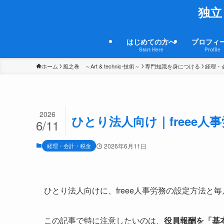
独立
はじめての方へ
プロフィ
Start Here
Profile
ホーム
風之巻 ～Art & technic-技術～
専門知識を身につける
経理・
2026
ひとり法人向け｜freee
6/11
経理・会計・税金
2026年6月11日
ひとり法人向けに、freee人事労務の設定方法と
この記事で特に注意したいのは、
役員報酬を「基