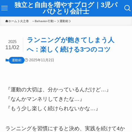
独立と自由を増やすブログ｜3児パ
パひとり会計士
ホーム
火之巻 ～Behavior-行動～
運動術
ランニングが飽きてしまう人
2025
11/02
へ：楽しく続ける3つのコツ
2025年11月2日
運動術
『運動の大切は、分かっているんだけど…』
『なんかマンネリしてきたな…』
『もう少し楽しく続けられないかな…』
ランニングを習慣にすると決め、実践を続けて4か