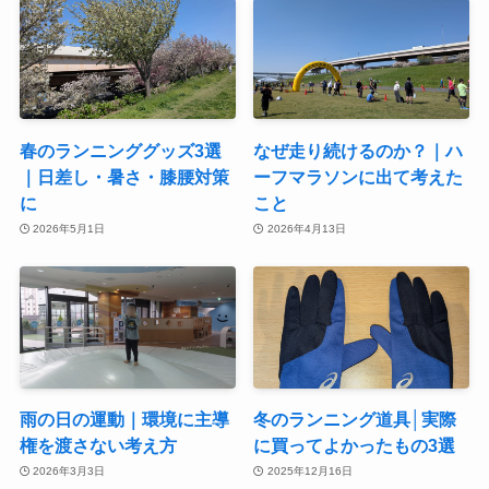
春のランニンググッズ3選
なぜ走り続けるのか？｜ハ
｜日差し・暑さ・膝腰対策
ーフマラソンに出て考えた
に
こと
2026年5月1日
2026年4月13日
雨の日の運動｜環境に主導
冬のランニング道具│実際
権を渡さない考え方
に買ってよかったもの3選
2026年3月3日
2025年12月16日