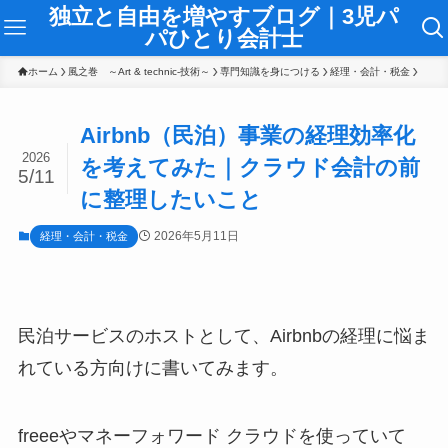
独立と自由を増やすブログ｜3児パ
パひとり会計士
ホーム
風之巻 ～Art & technic-技術～
専門知識を身につける
経理・会計・税金
Airbnb（民泊）事業の経理効率化
2026
を考えてみた｜クラウド会計の前
5/11
に整理したいこと
2026年5月11日
経理・会計・税金
民泊サービスのホストとして、Airbnbの経理に悩ま
れている方向けに書いてみます。
freeeやマネーフォワード クラウドを使っていて