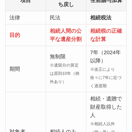
項目
生前贈与加算
ち戻し
法律
民法
相続税法
相続人間の公
相続税の正確
目的
平な遺産分割
な計算
7年（2024年
無制限
以降）
※遺留分の算定
期間
※改正により
は原則10年（例
徐々に7年に近づ
外あり）
く過渡期
相続・遺贈で
財産取得した
人
※相続人以外
対象者
相続人のみ
（例：孫）で