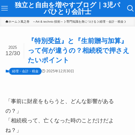
独立と自由を増やすブログ｜3児パ
パひとり会計士
ホーム
風之巻 ～Art & technic-技術～
専門知識を身につける
経理・会計・税金
『特別受益』と『生前贈与加算』
2025
って何が違うの？相続税で押さえ
12/30
たいポイント
2025年12月30日
経理・会計・税金
「事前に財産をもらうと、どんな影響がある
の？」
「相続税って、亡くなった時のことだけだよ
ね？」