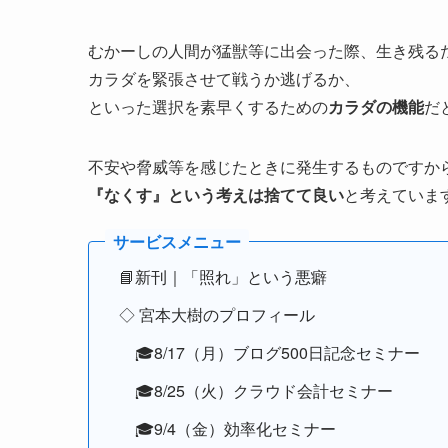
むかーしの人間が猛獣等に出会った際、生き残る
カラダを緊張させて戦うか逃げるか、
といった選択を素早くするための
カラダの機能
だ
不安や脅威等を感じたときに発生するものですか
『なくす』という考えは捨てて良い
と考えていま
📘新刊｜「照れ」という悪癖
◇ 宮本大樹のプロフィール
🎓8/17（月）ブログ500日記念セミナー
🎓8/25（火）クラウド会計セミナー
🎓9/4（金）効率化セミナー