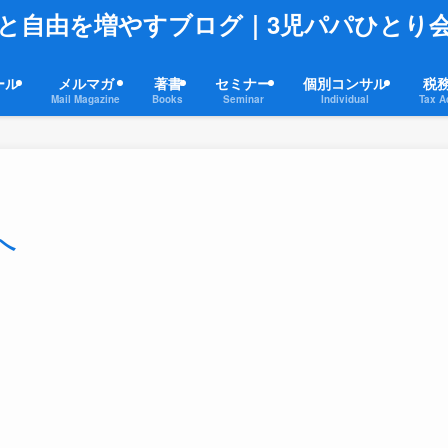
と自由を増やすブログ｜3児パパひとり
ール
メルマガ
著書
セミナー
個別コンサル
税
Mail Magazine
Books
Seminar
Individual
Tax A
へ