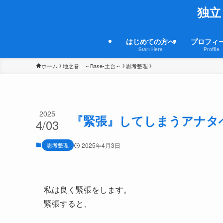
独立
はじめての方へ
プロフィ
Start Here
Profile
ホーム
地之巻 ～Base-土台～
思考整理
2025
『緊張』してしまうアナタ
4/03
思考整理
2025年4月3日
私は良く緊張をします。
緊張すると、