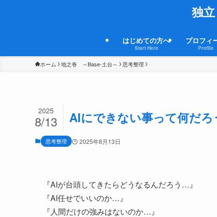
独立
はじめての方へ
プロフィ
Start Here
Profile
ホーム
地之巻 ～Base-土台～
思考整理
2025
AIにできない事って何だ
8/13
思考整理
2025年8月13日
『AIが台頭してきたらどうなるんだろう…』
『AI任せでいいのか…』
『人間だけの強みはないのか…』