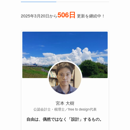
506日
2025年3月20日から
更新を継続中！
宮本 大樹
公認会計士・税理士／free to design代表
自由は、偶然ではなく「設計」するもの。