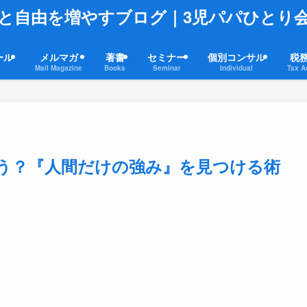
と自由を増やすブログ｜3児パパひとり
ール
メルマガ
著書
セミナー
個別コンサル
税
Mail Magazine
Books
Seminar
Individual
Tax A
ろう？『人間だけの強み』を見つける術