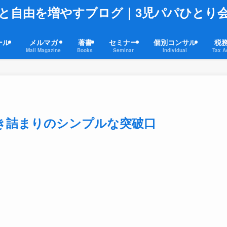
と自由を増やすブログ｜3児パパひとり
ール
メルマガ
著書
セミナー
個別コンサル
税
Mail Magazine
Books
Seminar
Individual
Tax A
き詰まりのシンプルな突破口