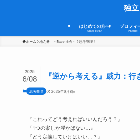
独立
はじめての方へ
プロフィ
Start Here
Profile
ホーム
地之巻 ～Base-土台～
思考整理
2025
『逆から考える』威力：行
6/08
思考整理
2025年6月8日
『これってどう考えればいいんだろう？』
『1つの案しか浮かばない…』
『どう定義していけばいい…？』