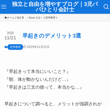
独立と自由を増やすブログ｜3児パ
パひとり会計士
ホーム
地之巻 ～Base-土台～
思考整理
2025
早起きのデメリット3選
11/21
2025年11月21日
思考整理
『早起きって本当にいいこと？』
『朝、体が動かないんだけど…』
『早起きは三文の徳って、本当かな…』
早起きについて調べると、メリットが強調されが