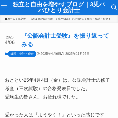
独立と自由を増やすブログ｜3児パ
パひとり会計士
ホーム
風之巻 ～Art & technic-技術～
専門知識を身につける
経理・会計・税金
『公認会計士受験』を振り返って
2025
4/06
みる
2025年4月6日
2025年11月26日
経理・会計・税金
おととい25年4月4日（金）は、公認会計士の修了
考査（三次試験）の合格発表日でした。
受験生の皆さん、お疲れ様でした。
受かった人は『ようやく！』といった感じです