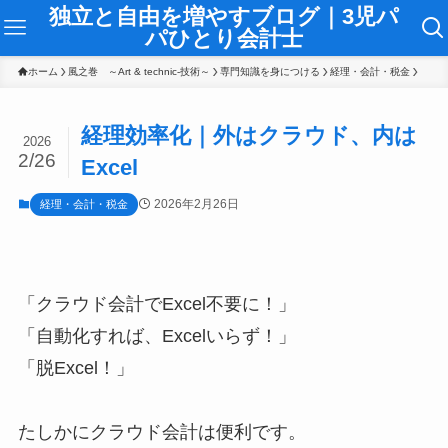
独立と自由を増やすブログ｜3児パ
パひとり会計士
ホーム
風之巻 ～Art & technic-技術～
専門知識を身につける
経理・会計・税金
経理効率化｜外はクラウド、内は
2026
2/26
Excel
2026年2月26日
経理・会計・税金
「クラウド会計でExcel不要に！」
「自動化すれば、Excelいらず！」
「脱Excel！」
たしかにクラウド会計は便利です。