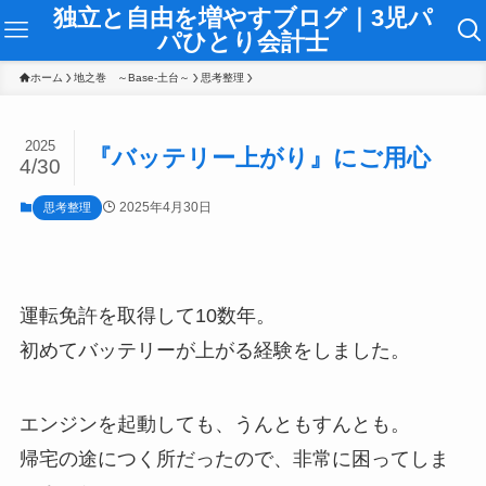
独立と自由を増やすブログ｜3児パ
パひとり会計士
ホーム
地之巻 ～Base-土台～
思考整理
2025
『バッテリー上がり』にご用心
4/30
2025年4月30日
思考整理
運転免許を取得して10数年。
初めてバッテリーが上がる経験をしました。
エンジンを起動しても、うんともすんとも。
帰宅の途につく所だったので、非常に困ってしま