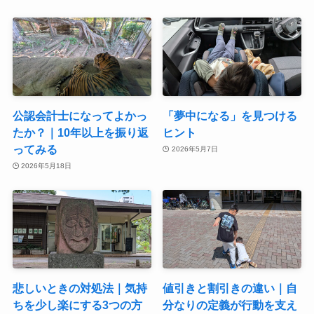
公認会計士になってよかっ
「夢中になる」を見つける
たか？｜10年以上を振り返
ヒント
ってみる
2026年5月7日
2026年5月18日
悲しいときの対処法｜気持
値引きと割引きの違い｜自
ちを少し楽にする3つの方
分なりの定義が行動を支え