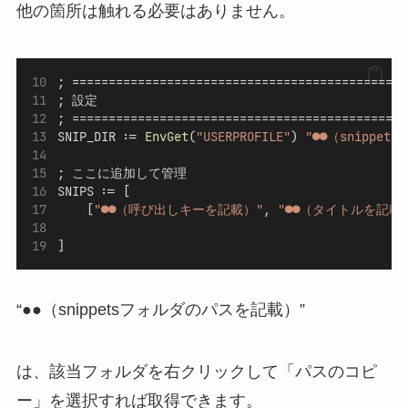
他の箇所は触れる必要はありません。
; ============================================
; 設定
; ============================================
SNIP_DIR := 
EnvGet
(
"USERPROFILE"
) 
"●●（snippe
; ここに追加して管理
SNIPS := [
    [
"●●（呼び出しキーを記載）"
, 
"●●（タイトルを記載
]
“●●（snippetsフォルダのパスを記載）”
は、該当フォルダを右クリックして「パスのコピ
ー」を選択すれば取得できます。