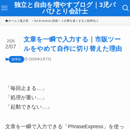
独立と自由を増やすブログ｜3児パ
パひとり会計士
ホーム
風之巻 ～Art & technic-技術～
仕事を速くする
効率化
文章を一瞬で入力する｜市販ツー
2026
2/07
ルをやめて自作に切り替えた理由
2026年2月7日
効率化
「毎回止まる…」
「処理が重い…」
「起動できない…」
文章を一瞬で入力できる「PhraseExpress」を使っ