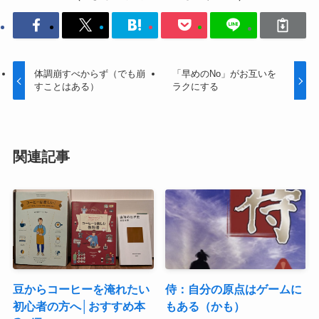
体調崩すべからず（でも崩
「早めのNo」がお互いを
すことはある）
ラクにする
関連記事
豆からコーヒーを淹れたい
侍：自分の原点はゲームに
初心者の方へ│おすすめ本
もある（かも）