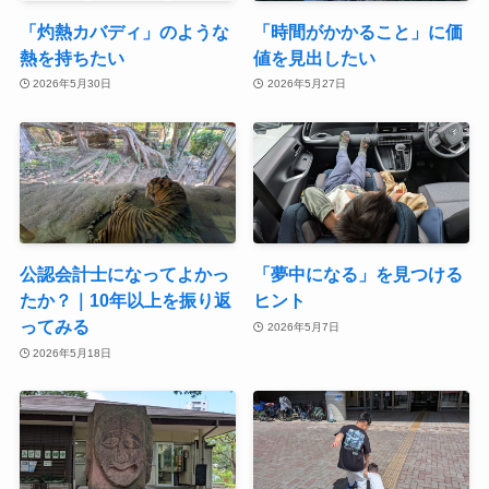
「灼熱カバディ」のような
「時間がかかること」に価
熱を持ちたい
値を見出したい
2026年5月30日
2026年5月27日
公認会計士になってよかっ
「夢中になる」を見つける
たか？｜10年以上を振り返
ヒント
ってみる
2026年5月7日
2026年5月18日