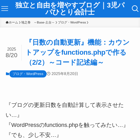
独立と自由を増やすブログ｜3児パ
パひとり会計士
ホーム
地之巻 ～Base-土台～
ブログ・WordPress
『日数の自動更新』機能：カウン
2025
トアップをfunctions.phpで作る
8/20
（2/2）～コード記述編～
2025年8月20日
ブログ・WordPress
『ブログの更新日数を自動計算して表示させた
い…』
『WordPressのfunctions.phpを触ってみたい…』
『でも、少し不安…』