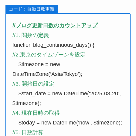
コード：自動日数更新
//ブログ更新日数のカウントアップ
//1. 関数の定義
function
blog_continuous_days
() {
//2.東京のタイムゾーンを設定
$timezone
=
new
DateTimeZone
(
‘Asia/Tokyo’
);
//3. 開始日の設定
$start_date
=
new
DateTime
(
‘2025-03-20’
,
$timezone
);
//4. 現在日時の取得
$today
=
new
DateTime
(
‘now’
,
$timezone
);
//5. 日数計算