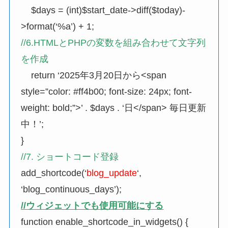
$days
= (
int
)
$start_date
->
diff
(
$today
)-
>
format
(
‘%a’
) +
1
;
//6.HTMLとPHPの変数を組み合わせて文字列
を作成
return
‘2025年3月20日から<span
style=”color: #ff4b00; font-size: 24px; font-
weight: bold;”>’
.
$days
.
‘日</span> 毎日更新
中！’
;
}
//7. ショートコード登録
add_shortcode
(
‘
blog_update
‘
,
‘blog_continuous_days’
);
//ウィジェットでも使用可能にする
function
enable_shortcode_in_widgets
() {