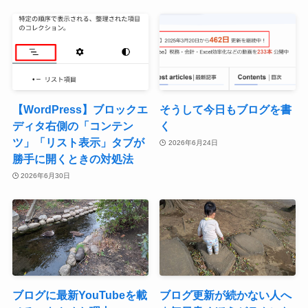
【WordPress】ブロックエ
そうして今日もブログを書
ディタ右側の「コンテン
く
ツ」「リスト表示」タブが
2026年6月24日
勝手に開くときの対処法
2026年6月30日
ブログに最新YouTubeを載
ブログ更新が続かない人へ