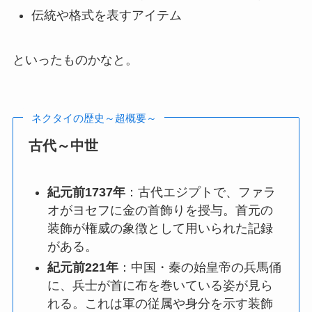
伝統や格式を表すアイテム
といったものかなと。
ネクタイの歴史～超概要～
古代～中世
紀元前1737年
：
古代エジプトで、ファラ
オがヨセフに金の首飾りを授与。首元の
装飾が権威の象徴として用いられた記録
がある。
紀元前221年
：
中国・秦の始皇帝の兵馬俑
に、兵士が首に布を巻いている姿が見ら
れる。これは軍の従属や身分を示す装飾