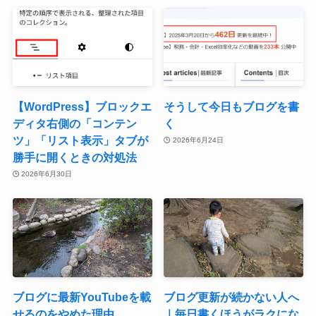
【WordPress】ブロックエ
そうして今日もブログを書
ディタ右側の「コンテン
く
ツ」「リスト表示」タブが
2026年6月24日
勝手に開くときの対処法
2026年6月30日
ブログに最新YouTubeを載
ブログ更新が続かない人へ
せるのをやめた理由
｜毎日書くほうがラクにな