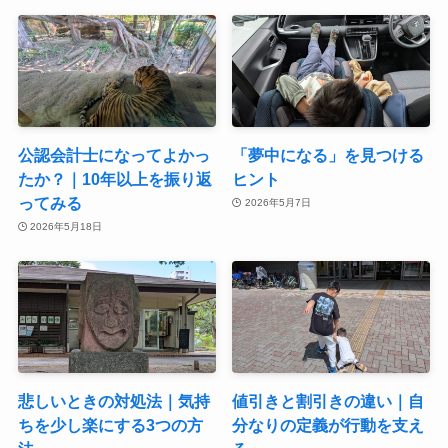
公認会計士になってよかっ
「夢中になる」を見つける
たか？｜10年以上を振り返
ヒント
ってみる
2026年5月7日
2026年5月18日
悲しいときの対処法｜気持
値引きと割引きの違い｜自
ちを少し楽にする3つの方
分なりの定義が行動を支え