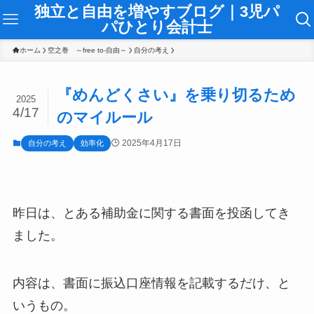
独立と自由を増やすブログ｜3児パ
パひとり会計士
ホーム
空之巻 ～free to-自由～
自分の考え
『めんどくさい』を乗り切るため
2025
4/17
のマイルール
2025年4月17日
自分の考え
効率化
昨日は、とある補助金に関する書面を投函してき
ました。
内容は、書面に振込口座情報を記載するだけ、と
いうもの。