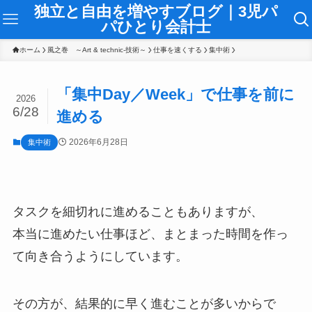
独立と自由を増やすブログ｜3児パ
パひとり会計士
ホーム
風之巻 ～Art & technic-技術～
仕事を速くする
集中術
「集中Day／Week」で仕事を前に
2026
6/28
進める
2026年6月28日
集中術
タスクを細切れに進めることもありますが、
本当に進めたい仕事ほど、まとまった時間を作っ
て向き合うようにしています。
その方が、結果的に早く進むことが多いからで