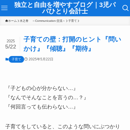
独立と自由を増やすブログ｜3児パ
パひとり会計士
ホーム
水之巻 ～Communication-交流～
子育て
子育ての壁：打開のヒント『問い
2025
5/22
かけ』『傾聴』『期待』
2025年5月22日
子育て
『子どもの心が分からない…』
『なんでそんなことを言うの…？』
『何回言っても伝わらない…』
子育てをしていると、このような問いにぶつかり