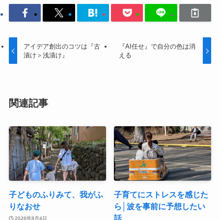
アイデア創出のコツは『古
『AI任せ』で自分の色は消
漬け＞浅漬け』
える
関連記事
子どものふりみて、我がふ
子育てにストレスを感じた
りなおせ
ら│波を事前に予想したい
話
2026年8月4日