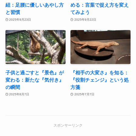
紐：足腰に優しいあやし方
める：言葉で捉え方を変え
と習慣
てみよう
2025年9月23日
2025年9月22日
子供と過ごすと『景色』が
『相手の大変さ』を知る：
変わる：新たな『気付き』
『役割チェンジ』という処
の瞬間
方箋
2025年8月7日
2025年7月7日
スポンサーリンク