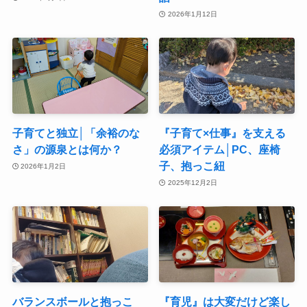
2026年1月12日
子育てと独立│「余裕のな
『子育て×仕事』を支える
さ」の源泉とは何か？
必須アイテム│PC、座椅
子、抱っこ紐
2026年1月2日
2025年12月2日
バランスボールと抱っこ
『育児』は大変だけど楽し