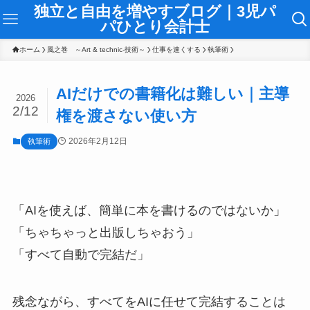
独立と自由を増やすブログ｜3児パ
パひとり会計士
ホーム
風之巻 ～Art & technic-技術～
仕事を速くする
執筆術
AIだけでの書籍化は難しい｜主導
2026
2/12
権を渡さない使い方
2026年2月12日
執筆術
「AIを使えば、簡単に本を書けるのではないか」
「ちゃちゃっと出版しちゃおう」
「すべて自動で完結だ」
残念ながら、すべてをAIに任せて完結することは