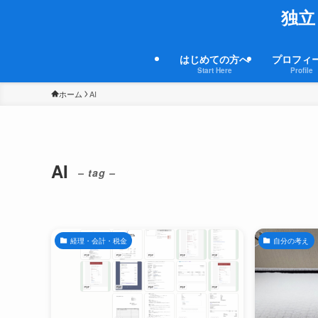
独立
はじめての方へ
プロフィ
Start Here
Profile
ホーム
AI
AI
– tag –
経理・会計・税金
自分の考え