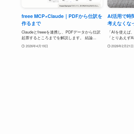
freee MCP×Claude｜PDFから仕訳を
AI活用で時
作るまで
考えなくな
Claudeとfreeeを連携し、PDFデータから仕訳
「AIを使えば
起票するところまでを解説します。 結論...
「とりあえずAI
2026年4月19日
2026年2月21日