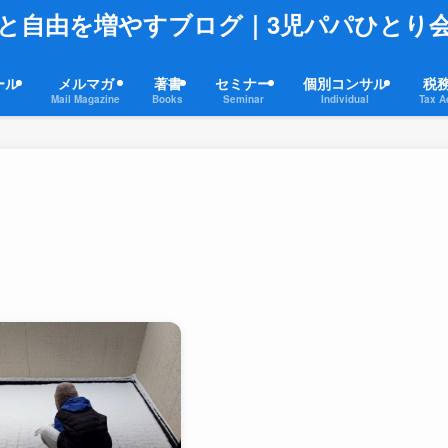
と自由を増やすブログ｜3児パパひとり
ール
メルマガ
著書
セミナー
個別コンサル
税
Mail Magazine
Books
Seminar
Individual
Tax A