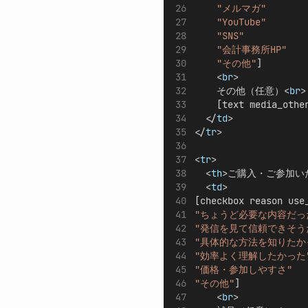
"メルマガ"
"YouTube"
"SNS"
"会計事務所HP"
"その他"
]
    <
br
>
    その他（任意）<
br
>
    [text media_othe
  </
td
>
</
tr
>
<
tr
>
  <
th
>ご購入・ご参加い
  <
td
>
[checkbox reason use
"ちょうど必要な内容だっ
"発信を見て信頼できそう
"具体的な方法を知りたか
"効率よく理解したかった
"価格・参加しやすさ"
"その他"
]
    <
br
>