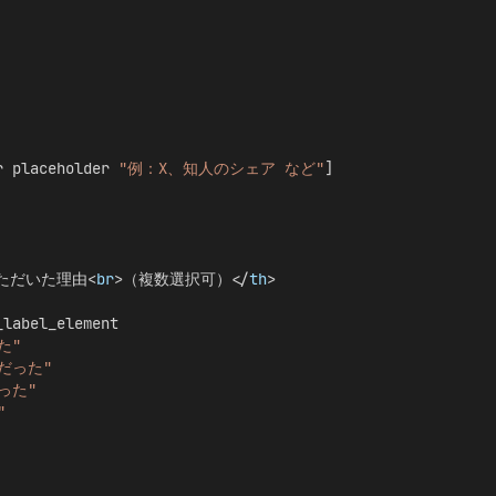
r placeholder 
"例：X、知人のシェア など"
]
ただいた理由<
br
>（複数選択可）</
th
>
_label_element
た"
だった"
った"
"