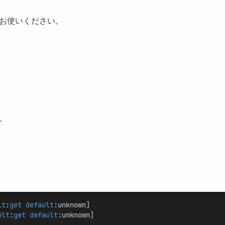
お使いください。
。
lt
:
get default
:unknown]
ult
:
get default
:unknown]