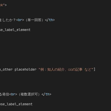
ck"
>
ましたか？<
br
>（単一回答）</
th
>
se_label_element
h_other placeholder 
"例：知人の紹介、○○の記事 など"
]
る発信<
br
>（複数選択可）</
th
>
use_label_element