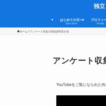
独立
はじめての方へ
プロフィ
Start Here
Profile
ホーム
アンケート収集の関連資料置き場
アンケート収
YouTubeをご覧になられた