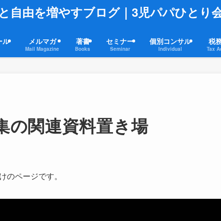
と自由を増やすブログ｜3児パパひとり
ール
メルマガ
著書
セミナー
個別コンサル
税
Mail Magazine
Books
Seminar
Individual
Tax A
集の関連資料置き場
向けのページです。