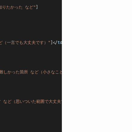
りたかった など"
]
ど（一言でも大丈夫です）"
]</
td
>
難しかった箇所 など（小さなことでも大丈夫です）"
]</
td
>
方 など（思いついた範囲で大丈夫です）"
]</
td
>