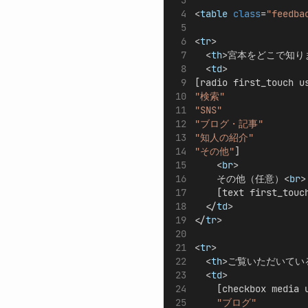
<
table
 class
=
"feedba
<
tr
>
  <
th
>宮本をどこで知り
  <
td
>
[radio first_touch u
"検索"
"SNS"
"ブログ・記事"
"知人の紹介"
"その他"
]
    <
br
>
    その他（任意）<
br
>
    [text first_touc
  </
td
>
</
tr
>
<
tr
>
  <
th
>ご覧いただいてい
  <
td
>
    [checkbox media 
"ブログ"