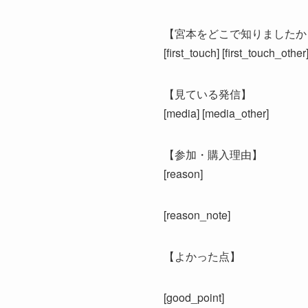
【宮本をどこで知りましたか
[first_touch] [first_touch_other
【見ている発信】
[media] [media_other]
【参加・購入理由】
[reason]
[reason_note]
【よかった点】
[good_point]