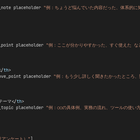
_note placeholder 
"例：ちょうど悩んでいた内容だった、体系的に知
_point placeholder 
"例：ここが分かりやすかった、すぐ使えた な
/
th
>
ove_point placeholder 
"例：もう少し詳しく聞きたかったところ、
テーマ</
th
>
_topic placeholder 
"例：○○の具体例、実務の流れ、ツールの使い
意アンケート）"
]