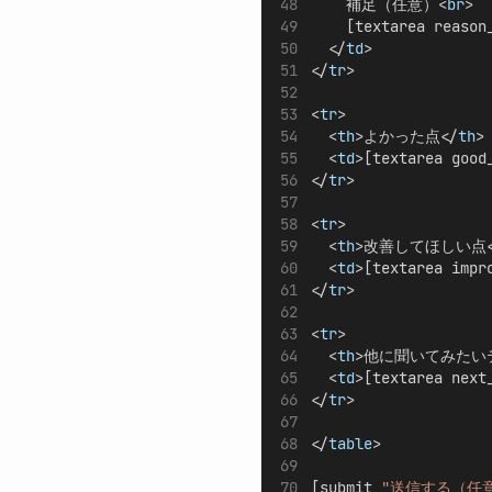
    補足（任意）<
br
>
    [textarea reason
  </
td
>
</
tr
>
<
tr
>
  <
th
>よかった点</
th
>
  <
td
>[textarea good
</
tr
>
<
tr
>
  <
th
>改善してほしい点<
  <
td
>[textarea impr
</
tr
>
<
tr
>
  <
th
>他に聞いてみたい
  <
td
>[textarea next
</
tr
>
</
table
>
[submit 
"送信する（任