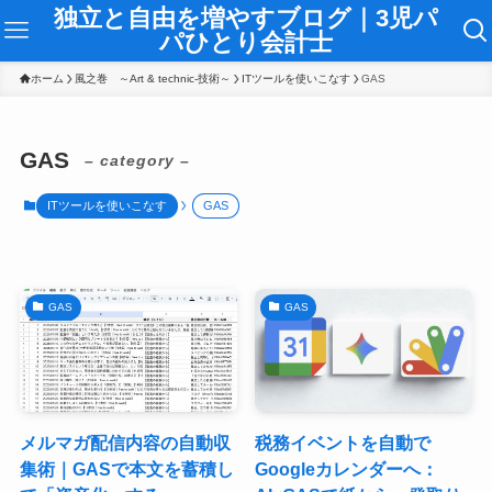
独立と自由を増やすブログ｜3児パ
パひとり会計士
ホーム
風之巻 ～Art & technic-技術～
ITツールを使いこなす
GAS
GAS
– category –
ITツールを使いこなす
GAS
GAS
GAS
メルマガ配信内容の自動収
税務イベントを自動で
集術｜GASで本文を蓄積し
Googleカレンダーへ：